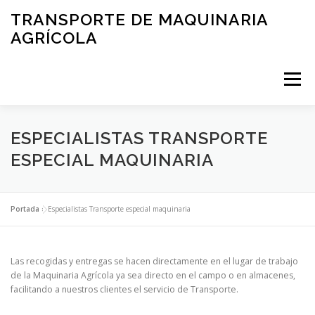
Saltar
TRANSPORTE DE MAQUINARIA
al
AGRÍCOLA
contenido
Menú
INICIO
SERVICIOS
GALERÍA
CONTACTO
ESPECIALISTAS TRANSPORTE
ESPECIAL MAQUINARIA
AVISO LEGAL
Portada
»
Especialistas Transporte especial maquinaria
Las recogidas y entregas se hacen directamente en el lugar de trabajo
de la Maquinaria Agrícola ya sea directo en el campo o en almacenes,
facilitando a nuestros clientes el servicio de Transporte.